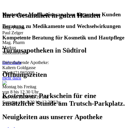
Kostenlose Medikationsanalyse für unsere Kunden
Ihre Gesundheit in guten Händen
Beratung zu Medikamente und Wechselwirkungen
Mag. Pharm
Paul Zelger
Kompetente Beratung für Kosmetik und Hautpflege
Mag. Pharm
Markus
Turnusapotheken in Südtirol
Siebenförcher
mehr dazu
Diensthabende Apotheke:
Kaltern Goldgasse
Tel. 0471/965009
Öffnungszeiten
mehr dazu
Montag bis Freitag
von 8 bis 12.30 Uhr
Kostenloser Parkschein für eine
und von 15.30 bis 19 Uhr
Samstag von 8.30 bis 12.30 Uhr
zusätzliche Stunde am Trutsch-Parkplatz.
Neuigkeiten aus unserer Apotheke